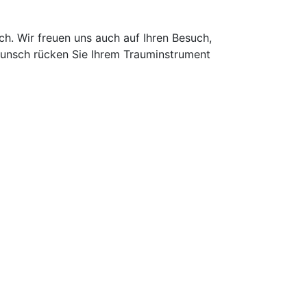
ach. Wir freuen uns auch auf Ihren Besuch,
Wunsch rücken Sie Ihrem Trauminstrument
53859 Niederkassel-Rheidt
mail:
musik@meister-anton.de
rantie und Gewährleistung